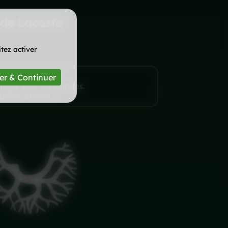
 de Lacoste
tez activer
lage, pique-nique.
er & Continuer
nagé pour les balades.
illet- 20 août.